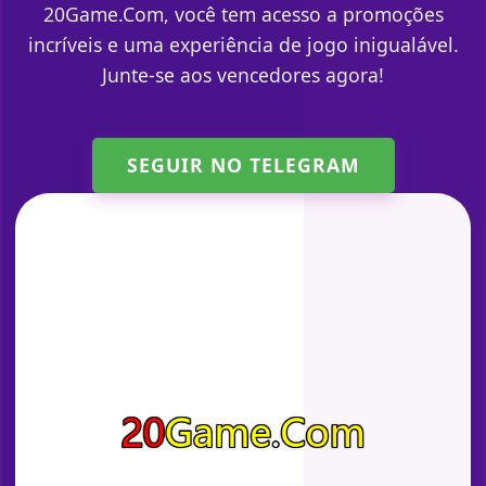
20Game.Com, você tem acesso a promoções
incríveis e uma experiência de jogo inigualável.
Junte-se aos vencedores agora!
SEGUIR NO TELEGRAM