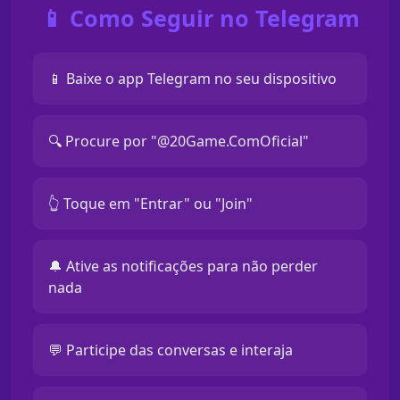
📱 Como Seguir no Telegram
📱 Baixe o app Telegram no seu dispositivo
🔍 Procure por "@20Game.ComOficial"
👆 Toque em "Entrar" ou "Join"
🔔 Ative as notificações para não perder
nada
💬 Participe das conversas e interaja