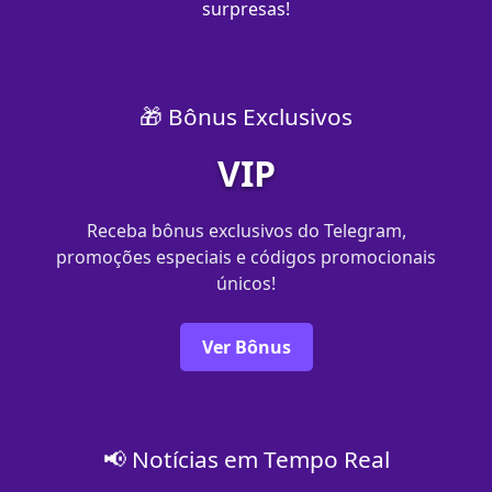
surpresas!
🎁 Bônus Exclusivos
VIP
Receba bônus exclusivos do Telegram,
promoções especiais e códigos promocionais
únicos!
Ver Bônus
📢 Notícias em Tempo Real