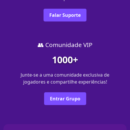
Falar Suporte
👥 Comunidade VIP
1000+
Junte-se a uma comunidade exclusiva de
jogadores e compartilhe experiências!
Entrar Grupo