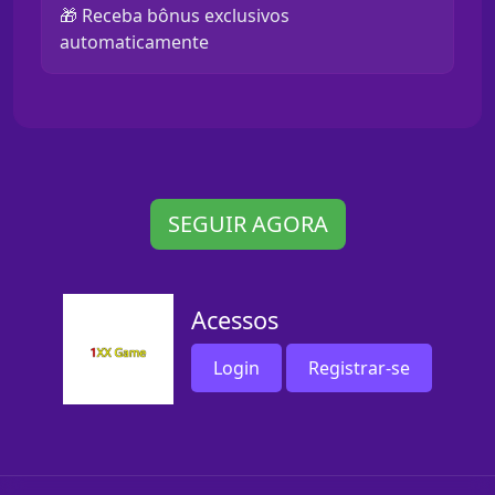
🎁 Receba bônus exclusivos
automaticamente
SEGUIR AGORA
Acessos
Login
Registrar-se