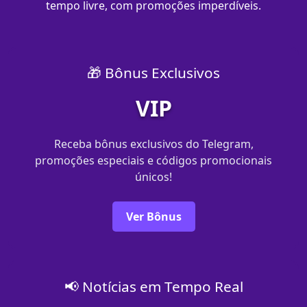
tempo livre, com promoções imperdíveis.
🎁 Bônus Exclusivos
VIP
Receba bônus exclusivos do Telegram,
promoções especiais e códigos promocionais
únicos!
Ver Bônus
📢 Notícias em Tempo Real