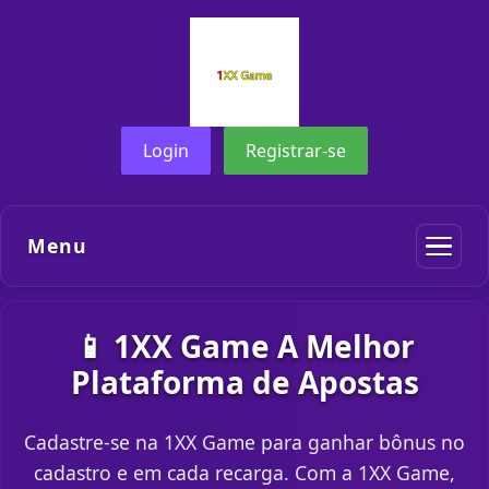
Login
Registrar-se
Menu
📱 1XX Game A Melhor
Plataforma de Apostas
Cadastre-se na 1XX Game para ganhar bônus no
cadastro e em cada recarga. Com a 1XX Game,