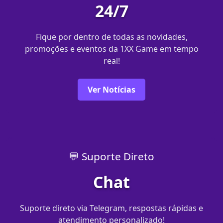
24/7
Fique por dentro de todas as novidades,
promoções e eventos da 1XX Game em tempo
real!
Ver Notícias
💬 Suporte Direto
Chat
Suporte direto via Telegram, respostas rápidas e
atendimento personalizado!