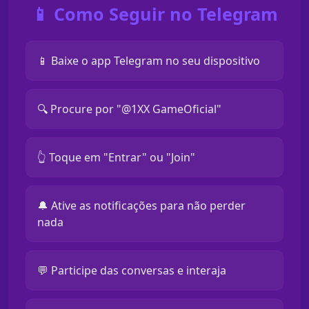
📱 Como Seguir no Telegram
📱 Baixe o app Telegram no seu dispositivo
🔍 Procure por "@1XX GameOficial"
👆 Toque em "Entrar" ou "Join"
🔔 Ative as notificações para não perder
nada
💬 Participe das conversas e interaja