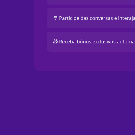
💬 Participe das conversas e interaj
🎁 Receba bônus exclusivos autom