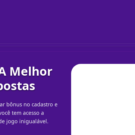
A Melhor
postas
ar bônus no cadastro e
você tem acesso a
e jogo inigualável.