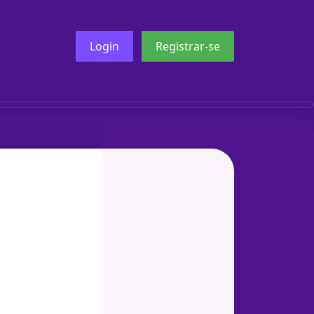
Login
Registrar-se