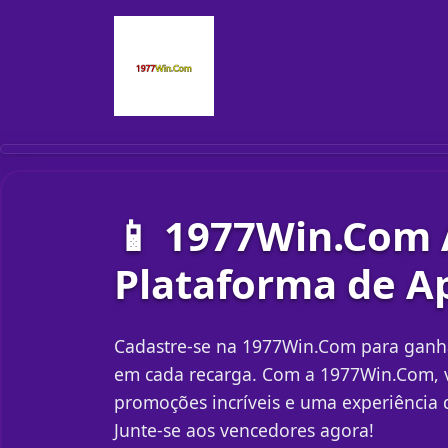
📱 1977Win.Com 
Plataforma de A
Cadastre-se na 1977Win.Com para ganh
em cada recarga. Com a 1977Win.Com, 
promoções incríveis e uma experiência d
Junte-se aos vencedores agora!