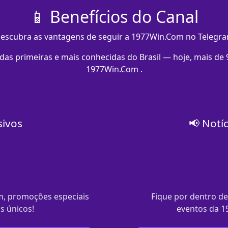
📱 Benefícios do Canal
escubra as vantagens de seguir a 1977Win.Com no Telegr
das primeiras e mais conhecidas do Brasil — hoje, mais d
1977Win.Com .
sivos
📢 Notí
m, promoções especiais
Fique por dentro d
s únicos!
eventos da 1