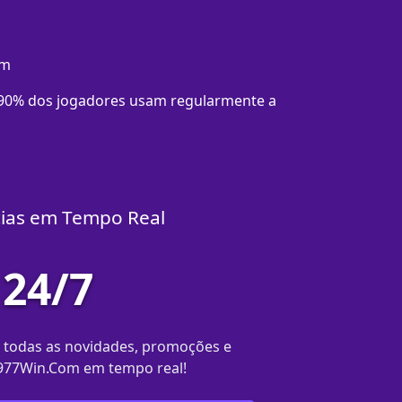
am
e 90% dos jogadores usam regularmente a
cias em Tempo Real
24/7
e todas as novidades, promoções e
977Win.Com em tempo real!