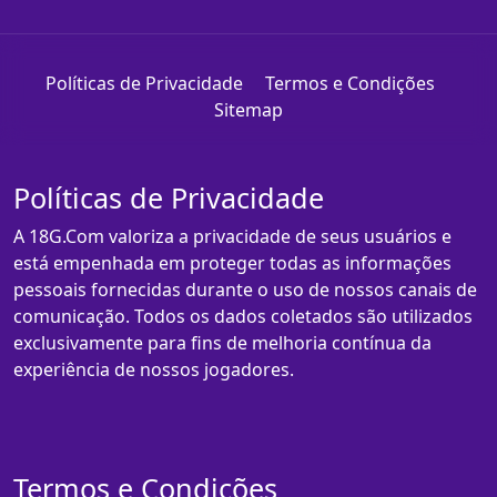
Políticas de Privacidade
Termos e Condições
Sitemap
Políticas de Privacidade
A 18G.Com valoriza a privacidade de seus usuários e
está empenhada em proteger todas as informações
pessoais fornecidas durante o uso de nossos canais de
comunicação. Todos os dados coletados são utilizados
exclusivamente para fins de melhoria contínua da
experiência de nossos jogadores.
Termos e Condições