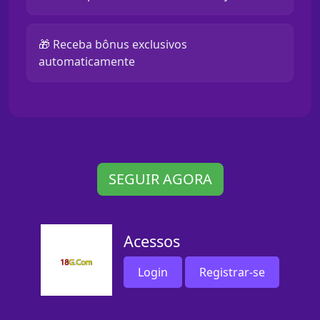
🎁 Receba bônus exclusivos
automaticamente
SEGUIR AGORA
Acessos
Login
Registrar-se