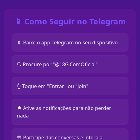
📱 Como Seguir no Telegram
📱 Baixe o app Telegram no seu dispositivo
🔍 Procure por "@18G.ComOficial"
👆 Toque em "Entrar" ou "Join"
🔔 Ative as notificações para não perder
nada
💬 Participe das conversas e interaja