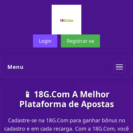
Login
Registrar-se
Menu
📱 18G.Com A Melhor
Plataforma de Apostas
Cadastre-se na 18G.Com para ganhar bônus no
cadastro e em cada recarga. Com a 18G.Com, você