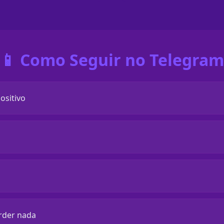
📱 Como Seguir no Telegram
ositivo
erder nada