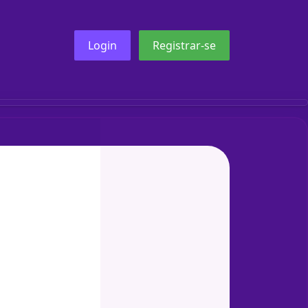
Login
Registrar-se