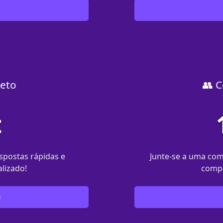
reto
👥 
t
espostas rápidas e
Junte-se a uma com
lizado!
compa
e