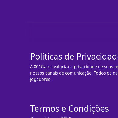
Políticas de Privacida
A 001Game valoriza a privacidade de seus 
nossos canais de comunicação. Todos os dad
jogadores.
Termos e Condições