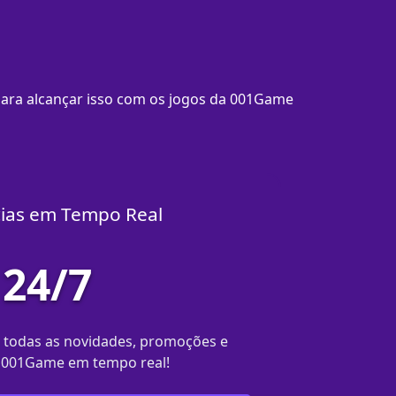
 para alcançar isso com os jogos da 001Game
cias em Tempo Real
24/7
e todas as novidades, promoções e
 001Game em tempo real!