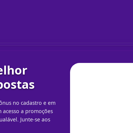
elhor
postas
ônus no cadastro e em
m acesso a promoções
ualável. Junte-se aos