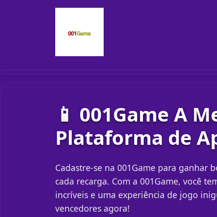
📱 001Game A M
Plataforma de A
Cadastre-se na 001Game para ganhar b
cada recarga. Com a 001Game, você te
incríveis e uma experiência de jogo inig
vencedores agora!